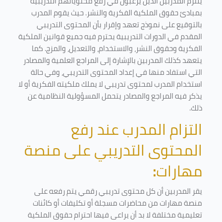
يلتزم المدربين الذين يرغبون في رفع محتوياتهم التدريبية
بمبادئ حقوق الملكية الفكرية والنشر. حيث يقوم المدرب
بالتوقيع على نموذج تعهد وإقرار بأن المحتوى التدريبي
المقدم في الدورات التدريبية يحترم فيه جميع قوانين الملكية
الفكرية وحقوق النشر، والاستخدام، والتعديل، والمزج. كما
يتعهد كذلك المدربين بالإشارة إلى المراجع العلمية والمصادر
التي استفاد منها في إعداد المحتوى التدريبي، وفي حالة
استخدام المدرب لمحتوى تدريبي لا يملك ملكيته الفكرية أو لا
يذكر فيه المراجع والمصادر يتحمل المسؤولية النظامية عن
ذلك.
التزام المدرب عند رفع
المحتوى التدريبي على منصة
مهارات
:
يقر المدربين أن كل محتوى تدريبي رقمي يتم رفعه على
منصة مهارات من محاضرات مسجلة أو تكليفات أو كائنات
تعليمية مختلفة لا بد أن يراعى فيها احترام حقوق الملكية