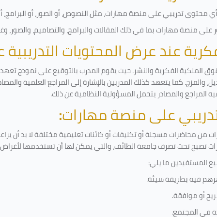
 محتوى تدريبي على منصة مهارات، مثل النصوص، أو الصور، أو البرامج، أو ا
على منصة مهارات بما في ذلك المقالات والبرامج، والتصاميم، والصور، وغ
لفكرية عند عرض المحتويات التدريبية
وق الملكية الفكرية والنشر. حيث يقوم المدرب بالتوقيع على نموذج تعهد وإ
ل، والمزج. كما يتعهد كذلك المدربين بالإشارة إلى المراجع العلمية والمصا
يه المراجع والمصادر يتحمل المسؤولية النظامية عن ذلك.
لتدريبي على منصة مهارات
:
 من محاضرات مسجلة أو تكليفات أو كائنات تعليمية مختلفة لا بد أن يراع
رات تصبح تحت تصرف جامعة الطائف، والتي يمكن لها أن تستخدمها لأغراض ب
يع المستفيدين ما يلي
:
رهم فيه بطريقة سيئة
.
يح أو موافقة
.
دة في المجتمع.