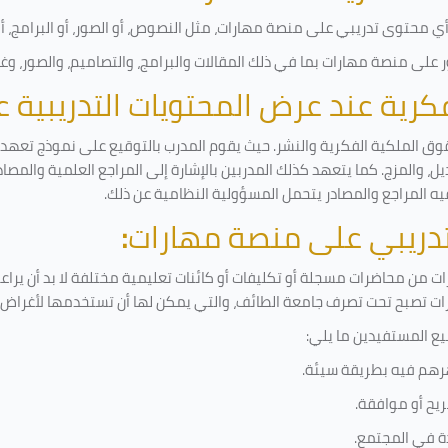
 محتوى تدريبي على منصة مهارات، مثل النصوص، أو الصور، أو البرامج، أو ا
على منصة مهارات بما في ذلك المقالات والبرامج، والتصاميم، والصور، وغ
لفكرية عند عرض المحتويات التدريبية
وق الملكية الفكرية والنشر. حيث يقوم المدرب بالتوقيع على نموذج تعهد وإ
ل، والمزج. كما يتعهد كذلك المدربين بالإشارة إلى المراجع العلمية والمصا
يه المراجع والمصادر يتحمل المسؤولية النظامية عن ذلك.
لتدريبي على منصة مهارات
:
 من محاضرات مسجلة أو تكليفات أو كائنات تعليمية مختلفة لا بد أن يراع
رات تصبح تحت تصرف جامعة الطائف، والتي يمكن لها أن تستخدمها لأغراض ب
يع المستفيدين ما يلي
:
رهم فيه بطريقة سيئة
.
يح أو موافقة
.
دة في المجتمع.