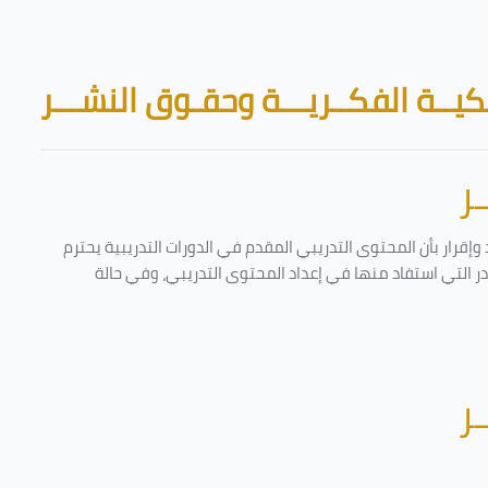
Skip to main content
Blocks
يــة الفكــريـــة وحقـوق النشـــر
ر
إقرار بأن المحتوى التدريبي المقدم في الدورات التدريبية يحترم
ادر التي استفاد منها في إعداد المحتوى التدريبي، وفي حالة
ر