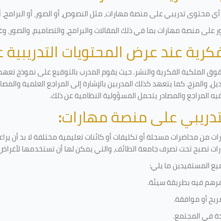
ي محتوى تدريبي على منصة مهارات، مثل النصوص، أو الصور، أو البرامج، أو 
على منصة مهارات بما في ذلك المقالات والبرامج، والتصاميم، والصور، وغ
لفكرية عند عرض المحتويات التدريبية
قوق الملكية الفكرية والنشر. حيث يقوم المدرب بالتوقيع على نموذج تعهد و
ل، والمزج. كما يتعهد كذلك المدربين بالإشارة إلى المراجع العلمية والمص
فيه المراجع والمصادر يتحمل المسؤولية النظامية عن ذلك.
لتدريبي على منصة مهارات
:
 من محاضرات مسجلة أو تكليفات أو كائنات تعليمية مختلفة لا بد أن يرا
رات تصبح تحت تصرف جامعة الطائف، والتي يمكن لها أن تستخدمها لأغراض ب
يع المستفيدين ما يلي
:
رهم فيه بطريقة سيئة
.
ريح أو موافقة
.
دة في المجتمع.