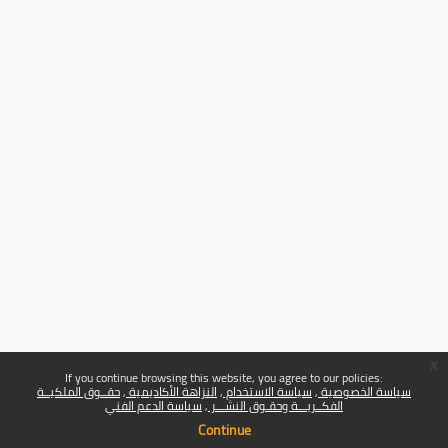
x
If you continue browsing this website, you agree to our policies:
سياسة الخصوصية
سياسة الاستخدام
النزاهة الأكاديمية
حقــوق الملكيــة
الفكــريـــة وحقـوق النشـــر
سياسة الدعم الفني
Continue