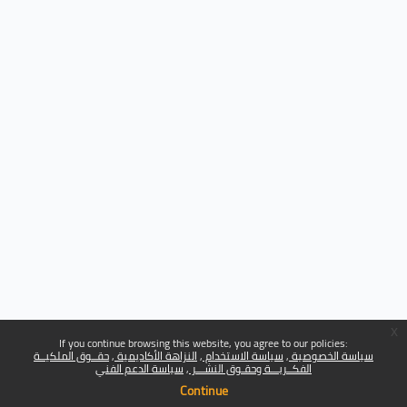
x
If you continue browsing this website, you agree to our policies:
سياسة الخصوصية
سياسة الاستخدام
النزاهة الأكاديمية
حقــوق الملكيــة
الفكــريـــة وحقـوق النشـــر
سياسة الدعم الفني
Continue