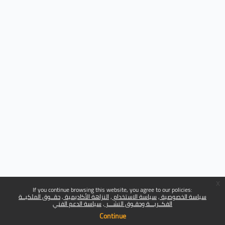
x
If you continue browsing this website, you agree to our policies:
سياسة الخصوصية
سياسة الاستخدام
النزاهة الأكاديمية
حقــوق الملكيــة
الفكــريـــة وحقـوق النشـــر
سياسة الدعم الفني
Continue