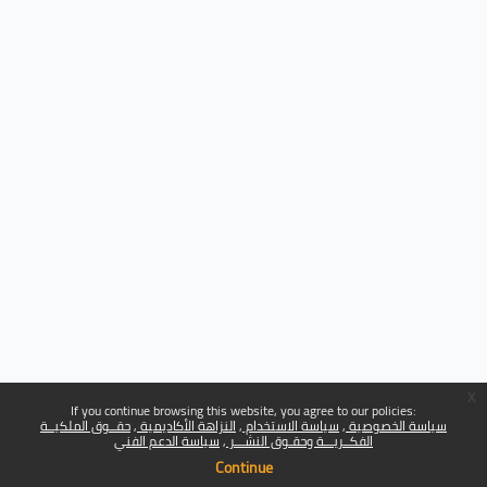
x
If you continue browsing this website, you agree to our policies:
سياسة الخصوصية
سياسة الاستخدام
النزاهة الأكاديمية
حقــوق الملكيــة
الفكــريـــة وحقـوق النشـــر
سياسة الدعم الفني
Continue