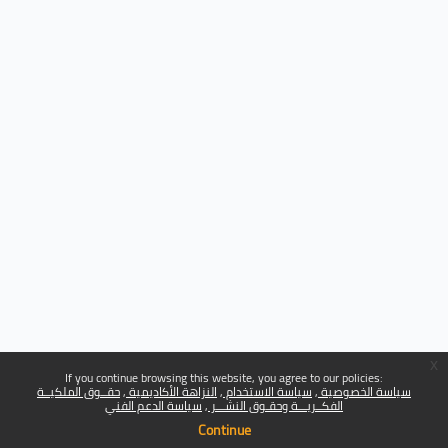
x
If you continue browsing this website, you agree to our policies:
سياسة الخصوصية
سياسة الاستخدام
النزاهة الأكاديمية
حقــوق الملكيــة
الفكــريـــة وحقـوق النشـــر
سياسة الدعم الفني
Continue