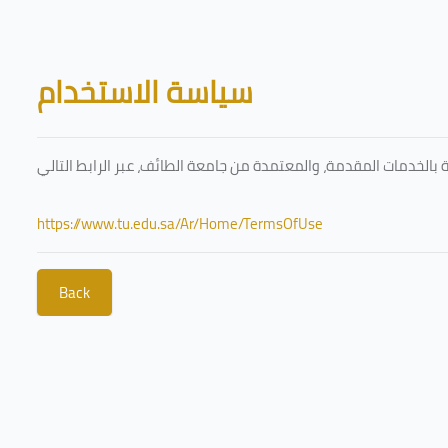
Skip to main content
Blocks
سياسة الاستخدام
https://www.tu.edu.sa/Ar/Home/TermsOfUse
Back