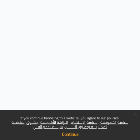
x
If you continue browsing this website, you agree to our policies:
سياسة الخصوصية
سياسة الاستخدام
النزاهة الأكاديمية
حقــوق الملكيــة
الفكــريـــة وحقـوق النشـــر
سياسة الدعم الفني
Continue