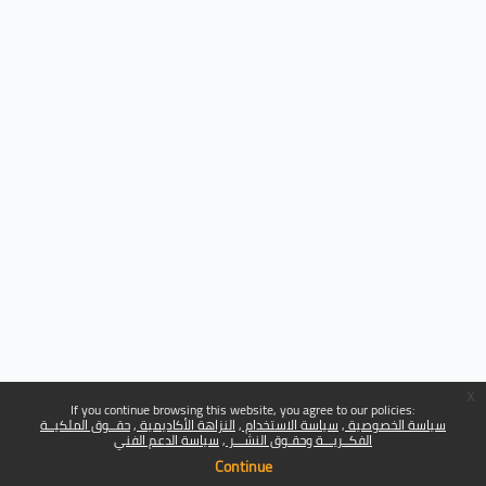
x
If you continue browsing this website, you agree to our policies:
سياسة الخصوصية
سياسة الاستخدام
النزاهة الأكاديمية
حقــوق الملكيــة
الفكــريـــة وحقـوق النشـــر
سياسة الدعم الفني
Continue