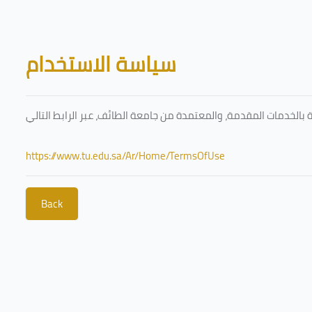
Skip to main content
Blocks
سياسة الاستخدام
https://www.tu.edu.sa/Ar/Home/TermsOfUse
Back