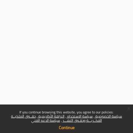
x
If you continue browsing this website, you agree to our policies:
سياسة الخصوصية
سياسة الاستخدام
النزاهة الأكاديمية
حقــوق الملكيــة
الفكــريـــة وحقـوق النشـــر
سياسة الدعم الفني
Continue