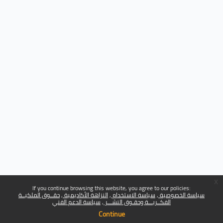
x
If you continue browsing this website, you agree to our policies:
سياسة الخصوصية
سياسة الاستخدام
النزاهة الأكاديمية
حقــوق الملكيــة
الفكــريـــة وحقـوق النشـــر
سياسة الدعم الفني
Continue