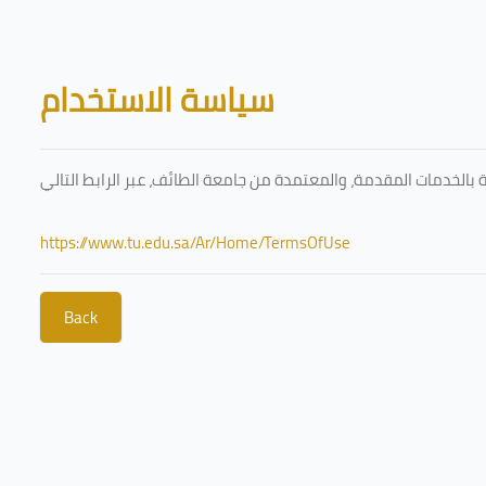
Skip to main content
Blocks
سياسة الاستخدام
https://www.tu.edu.sa/Ar/Home/TermsOfUse
Back