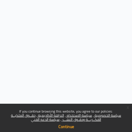
x
If you continue browsing this website, you agree to our policies:
سياسة الخصوصية
سياسة الاستخدام
النزاهة الأكاديمية
حقــوق الملكيــة
الفكــريـــة وحقـوق النشـــر
سياسة الدعم الفني
Continue