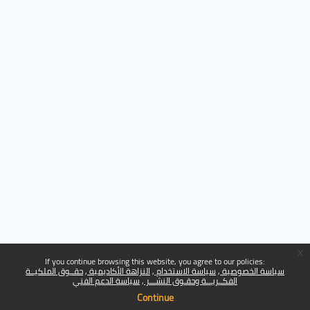
x
If you continue browsing this website, you agree to our policies:
سياسة الخصوصية
سياسة الاستخدام
النزاهة الأكاديمية
حقــوق الملكيــة
الفكــريـــة وحقـوق النشـــر
سياسة الدعم الفني
Continue