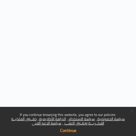
x
If you continue browsing this website, you agree to our policies:
سياسة الخصوصية
سياسة الاستخدام
النزاهة الأكاديمية
حقــوق الملكيــة
الفكــريـــة وحقـوق النشـــر
سياسة الدعم الفني
Continue