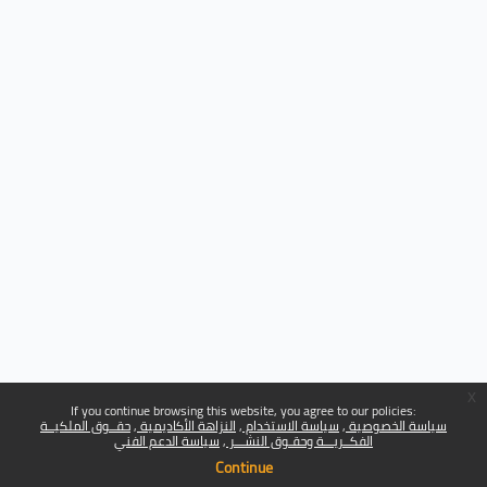
x
If you continue browsing this website, you agree to our policies:
سياسة الخصوصية
سياسة الاستخدام
النزاهة الأكاديمية
حقــوق الملكيــة
الفكــريـــة وحقـوق النشـــر
سياسة الدعم الفني
Continue