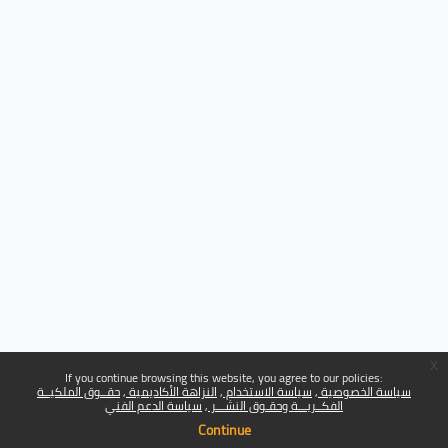
x
If you continue browsing this website, you agree to our policies:
سياسة الخصوصية
سياسة الاستخدام
النزاهة الأكاديمية
حقــوق الملكيــة
الفكــريـــة وحقـوق النشـــر
سياسة الدعم الفني
Continue