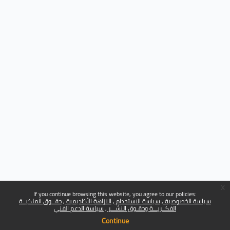
x
If you continue browsing this website, you agree to our policies:
سياسة الخصوصية
سياسة الاستخدام
النزاهة الأكاديمية
حقــوق الملكيــة
الفكــريـــة وحقـوق النشـــر
سياسة الدعم الفني
Continue