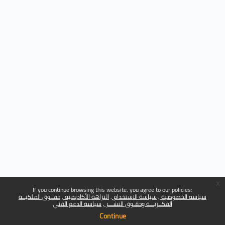
x
If you continue browsing this website, you agree to our policies:
سياسة الخصوصية
سياسة الاستخدام
النزاهة الأكاديمية
حقــوق الملكيــة
الفكــريـــة وحقـوق النشـــر
سياسة الدعم الفني
Continue