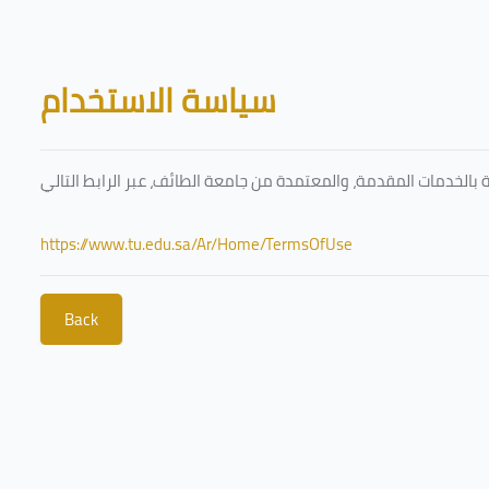
Skip to main content
Blocks
سياسة الاستخدام
https://www.tu.edu.sa/Ar/Home/TermsOfUse
Back