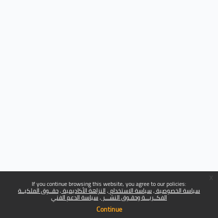
x
If you continue browsing this website, you agree to our policies:
سياسة الخصوصية
سياسة الاستخدام
النزاهة الأكاديمية
حقــوق الملكيــة
الفكــريـــة وحقـوق النشـــر
سياسة الدعم الفني
Continue