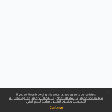
x
If you continue browsing this website, you agree to our policies:
سياسة الخصوصية
سياسة الاستخدام
النزاهة الأكاديمية
حقــوق الملكيــة
الفكــريـــة وحقـوق النشـــر
سياسة الدعم الفني
Continue