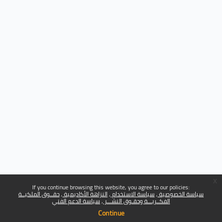
x
If you continue browsing this website, you agree to our policies:
سياسة الخصوصية
سياسة الاستخدام
النزاهة الأكاديمية
حقــوق الملكيــة
الفكــريـــة وحقـوق النشـــر
سياسة الدعم الفني
Continue