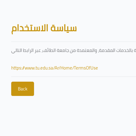
Skip to main content
Blocks
سياسة الاستخدام
https://www.tu.edu.sa/Ar/Home/TermsOfUse
Back