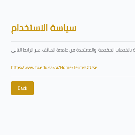
Skip to main content
Blocks
سياسة الاستخدام
https://www.tu.edu.sa/Ar/Home/TermsOfUse
Back