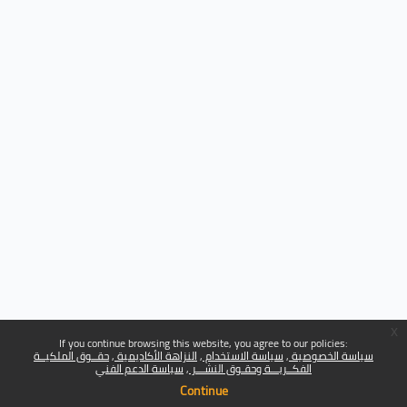
x
If you continue browsing this website, you agree to our policies:
سياسة الخصوصية
سياسة الاستخدام
النزاهة الأكاديمية
حقــوق الملكيــة
الفكــريـــة وحقـوق النشـــر
سياسة الدعم الفني
Continue