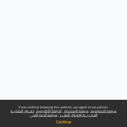
x
If you continue browsing this website, you agree to our policies:
سياسة الخصوصية
سياسة الاستخدام
النزاهة الأكاديمية
حقــوق الملكيــة
الفكــريـــة وحقـوق النشـــر
سياسة الدعم الفني
Continue