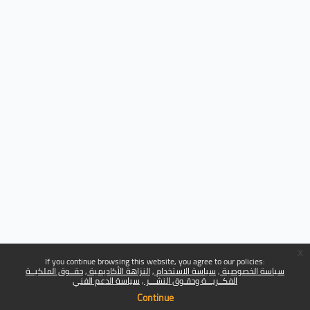
x
If you continue browsing this website, you agree to our policies:
سياسة الخصوصية
سياسة الاستخدام
النزاهة الأكاديمية
حقــوق الملكيــة
الفكــريـــة وحقـوق النشـــر
سياسة الدعم الفني
Continue