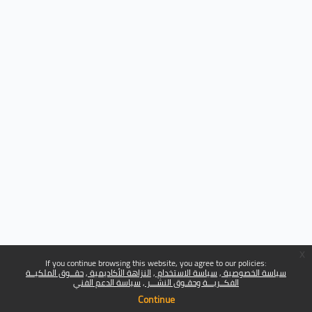
x
If you continue browsing this website, you agree to our policies:
سياسة الخصوصية
سياسة الاستخدام
النزاهة الأكاديمية
حقــوق الملكيــة
الفكــريـــة وحقـوق النشـــر
سياسة الدعم الفني
Continue