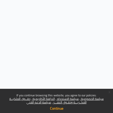
x
If you continue browsing this website, you agree to our policies:
سياسة الخصوصية
سياسة الاستخدام
النزاهة الأكاديمية
حقــوق الملكيــة
الفكــريـــة وحقـوق النشـــر
سياسة الدعم الفني
Continue