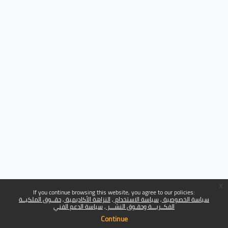
x
If you continue browsing this website, you agree to our policies:
سياسة الخصوصية
سياسة الاستخدام
النزاهة الأكاديمية
حقــوق الملكيــة
الفكــريـــة وحقـوق النشـــر
سياسة الدعم الفني
Continue