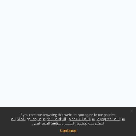
x
If you continue browsing this website, you agree to our policies:
سياسة الخصوصية
سياسة الاستخدام
النزاهة الأكاديمية
حقــوق الملكيــة
الفكــريـــة وحقـوق النشـــر
سياسة الدعم الفني
Continue