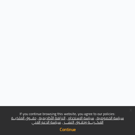
x
If you continue browsing this website, you agree to our policies:
سياسة الخصوصية
سياسة الاستخدام
النزاهة الأكاديمية
حقــوق الملكيــة
الفكــريـــة وحقـوق النشـــر
سياسة الدعم الفني
Continue