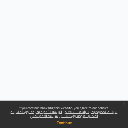
x
If you continue browsing this website, you agree to our policies:
سياسة الخصوصية
سياسة الاستخدام
النزاهة الأكاديمية
حقــوق الملكيــة
الفكــريـــة وحقـوق النشـــر
سياسة الدعم الفني
Continue