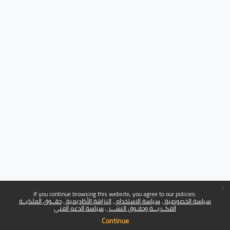
x
If you continue browsing this website, you agree to our policies:
سياسة الخصوصية
سياسة الاستخدام
النزاهة الأكاديمية
حقــوق الملكيــة
الفكــريـــة وحقـوق النشـــر
سياسة الدعم الفني
Continue