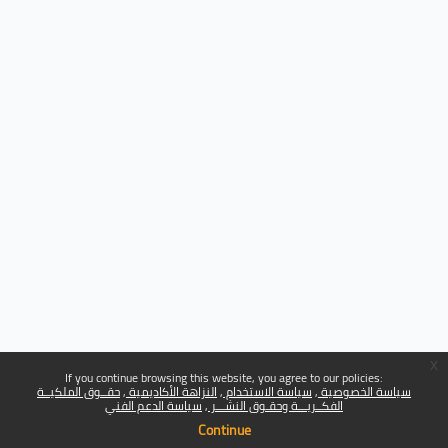
x
If you continue browsing this website, you agree to our policies:
سياسة الخصوصية
سياسة الاستخدام
النزاهة الأكاديمية
حقــوق الملكيــة
الفكــريـــة وحقـوق النشـــر
سياسة الدعم الفني
Continue