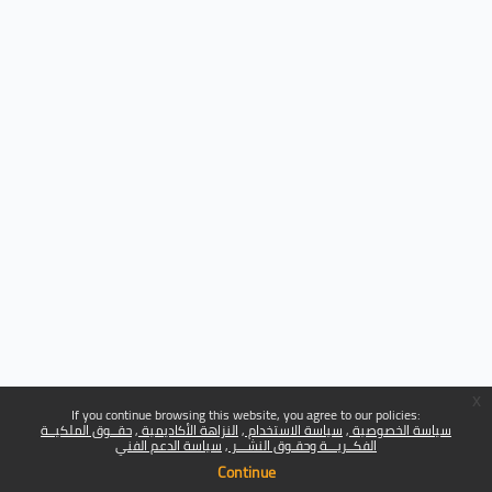
x
If you continue browsing this website, you agree to our policies:
سياسة الخصوصية
سياسة الاستخدام
النزاهة الأكاديمية
حقــوق الملكيــة
الفكــريـــة وحقـوق النشـــر
سياسة الدعم الفني
Continue