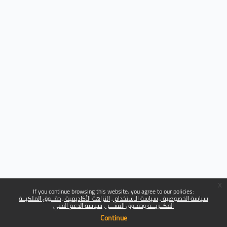
x
If you continue browsing this website, you agree to our policies:
سياسة الخصوصية
سياسة الاستخدام
النزاهة الأكاديمية
حقــوق الملكيــة
الفكــريـــة وحقـوق النشـــر
سياسة الدعم الفني
Continue