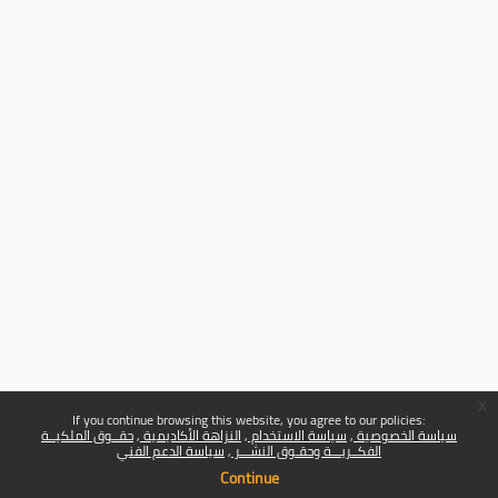
x
If you continue browsing this website, you agree to our policies:
سياسة الخصوصية
سياسة الاستخدام
النزاهة الأكاديمية
حقــوق الملكيــة
الفكــريـــة وحقـوق النشـــر
سياسة الدعم الفني
Continue