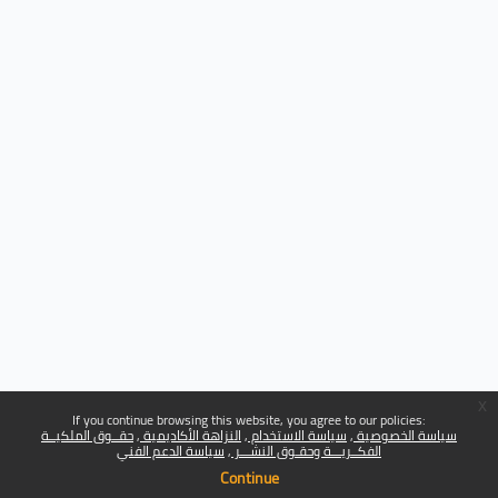
x
If you continue browsing this website, you agree to our policies:
سياسة الخصوصية
سياسة الاستخدام
النزاهة الأكاديمية
حقــوق الملكيــة
الفكــريـــة وحقـوق النشـــر
سياسة الدعم الفني
Continue