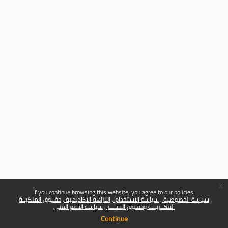
x
If you continue browsing this website, you agree to our policies:
سياسة الخصوصية
سياسة الاستخدام
النزاهة الأكاديمية
حقــوق الملكيــة
الفكــريـــة وحقـوق النشـــر
سياسة الدعم الفني
Continue