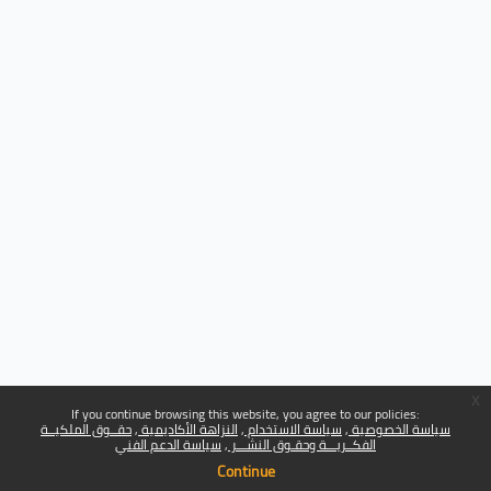
x
If you continue browsing this website, you agree to our policies:
سياسة الخصوصية
سياسة الاستخدام
النزاهة الأكاديمية
حقــوق الملكيــة
الفكــريـــة وحقـوق النشـــر
سياسة الدعم الفني
Continue