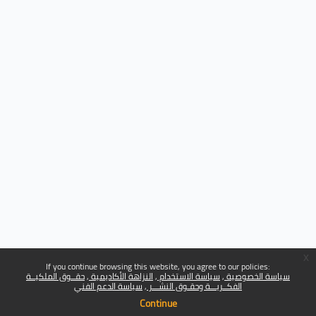
x
If you continue browsing this website, you agree to our policies:
سياسة الخصوصية
سياسة الاستخدام
النزاهة الأكاديمية
حقــوق الملكيــة
الفكــريـــة وحقـوق النشـــر
سياسة الدعم الفني
Continue