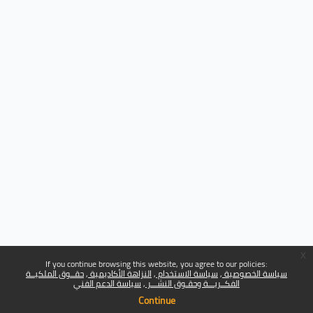
x
If you continue browsing this website, you agree to our policies:
سياسة الخصوصية
سياسة الاستخدام
النزاهة الأكاديمية
حقــوق الملكيــة
الفكــريـــة وحقـوق النشـــر
سياسة الدعم الفني
Continue