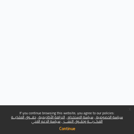
x
If you continue browsing this website, you agree to our policies:
سياسة الخصوصية
سياسة الاستخدام
النزاهة الأكاديمية
حقــوق الملكيــة
الفكــريـــة وحقـوق النشـــر
سياسة الدعم الفني
Continue