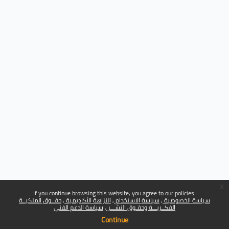
x
If you continue browsing this website, you agree to our policies:
سياسة الخصوصية
سياسة الاستخدام
النزاهة الأكاديمية
حقــوق الملكيــة
الفكــريـــة وحقـوق النشـــر
سياسة الدعم الفني
Continue